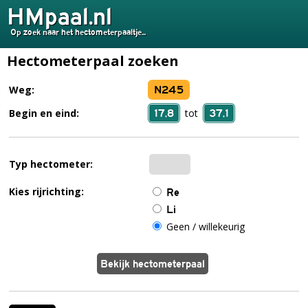
HMpaal.nl
Op zoek naar het hectometerpaaltje...
Hectometerpaal zoeken
N245
Weg:
17,8
37,1
Begin en eind:
tot
Typ hectometer:
Kies rijrichting:
Re
Li
Geen / willekeurig