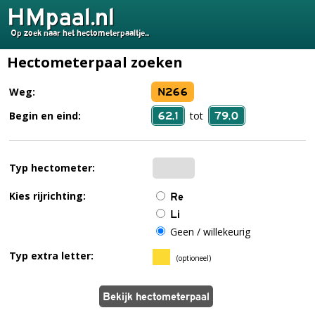
HMpaal.nl
Op zoek naar het hectometerpaaltje...
Hectometerpaal zoeken
N266
Weg:
62,1
79,0
Begin en eind:
tot
Typ hectometer:
Kies rijrichting:
Re
Li
Geen / willekeurig
Typ extra letter:
(optioneel)