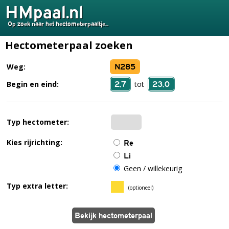
HMpaal.nl
Op zoek naar het hectometerpaaltje...
Hectometerpaal zoeken
N285
Weg:
2,7
23,0
Begin en eind:
tot
Typ hectometer:
Kies rijrichting:
Re
Li
Geen / willekeurig
Typ extra letter:
(optioneel)