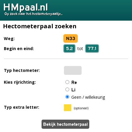
HMpaal.nl
Op zoek naar het hectometerpaaltje...
Hectometerpaal zoeken
N33
Weg:
5,2
77,1
Begin en eind:
tot
Typ hectometer:
Kies rijrichting:
Re
Li
Geen / willekeurig
Typ extra letter:
(optioneel)