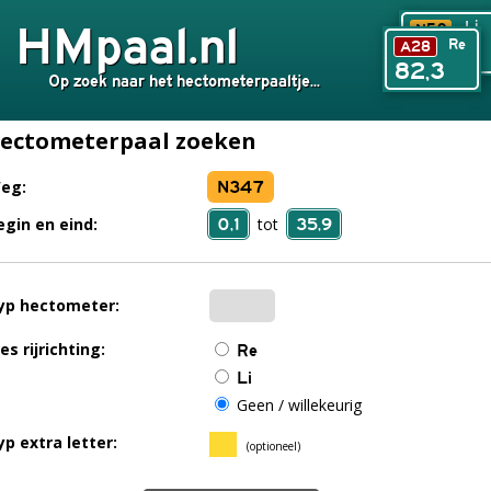
HMpaal.nl
Li
N50
Re
A28
240,6
82,3
Op zoek naar het hectometerpaaltje...
ectometerpaal zoeken
N347
eg:
0,1
35,9
egin en eind:
tot
yp hectometer:
es rijrichting:
Re
Li
Geen / willekeurig
yp extra letter:
(optioneel)