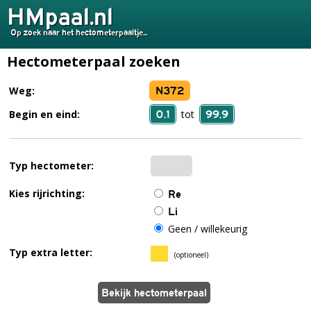
HMpaal.nl
Op zoek naar het hectometerpaaltje...
Hectometerpaal zoeken
N372
Weg:
0,1
99,9
Begin en eind:
tot
Typ hectometer:
Kies rijrichting:
Re
Li
Geen / willekeurig
Typ extra letter:
(optioneel)