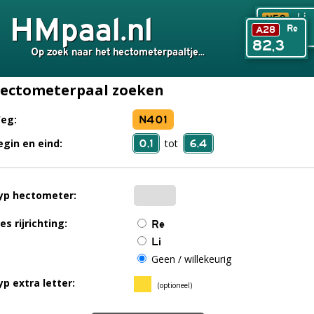
HMpaal.nl
Li
N50
Re
A28
240,6
82,3
Op zoek naar het hectometerpaaltje...
ectometerpaal zoeken
N401
eg:
0,1
6,4
egin en eind:
tot
yp hectometer:
es rijrichting:
Re
Li
Geen / willekeurig
yp extra letter:
(optioneel)