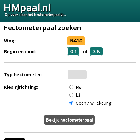
HMpaal.nl
Op zoek naar het hectometerpaaltje...
Hectometerpaal zoeken
N416
Weg:
0,1
3,6
Begin en eind:
tot
Typ hectometer:
Kies rijrichting:
Re
Li
Geen / willekeurig