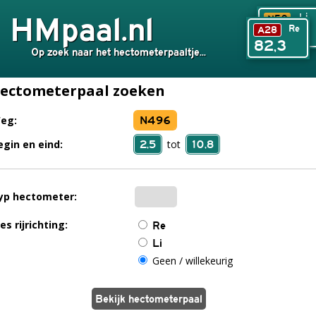
HMpaal.nl
Li
N50
Re
A28
240,6
82,3
Op zoek naar het hectometerpaaltje...
ectometerpaal zoeken
N496
eg:
2,5
10,8
egin en eind:
tot
yp hectometer:
es rijrichting:
Re
Li
Geen / willekeurig