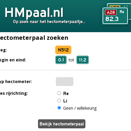
HMpaal.nl
Li
N50
Re
A28
240,6
82,3
Op zoek naar het hectometerpaaltje...
ectometerpaal zoeken
N512
eg:
0,1
11,2
egin en eind:
tot
yp hectometer:
es rijrichting:
Re
Li
Geen / willekeurig