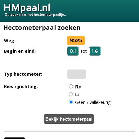
HMpaal.nl
Op zoek naar het hectometerpaaltje...
Hectometerpaal zoeken
N525
Weg:
0,1
1,6
Begin en eind:
tot
Typ hectometer:
Kies rijrichting:
Re
Li
Geen / willekeurig