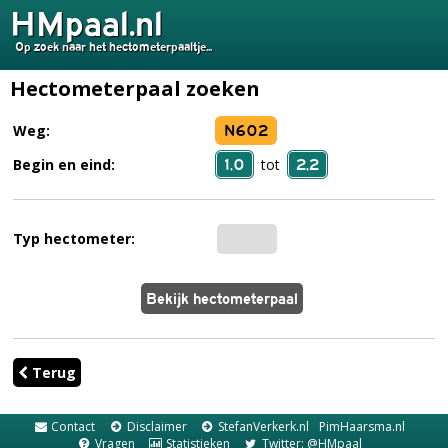
HMpaal.nl
Op zoek naar het hectometerpaaltje...
Hectometerpaal zoeken
N602
Weg:
1,0
2,2
Begin en eind:
tot
Typ hectometer:
Terug
Contact
Disclaimer
StefanVerkerk.nl
PimHaarsma.nl
Vragen
Statistieken
Twitter: @HMpaal