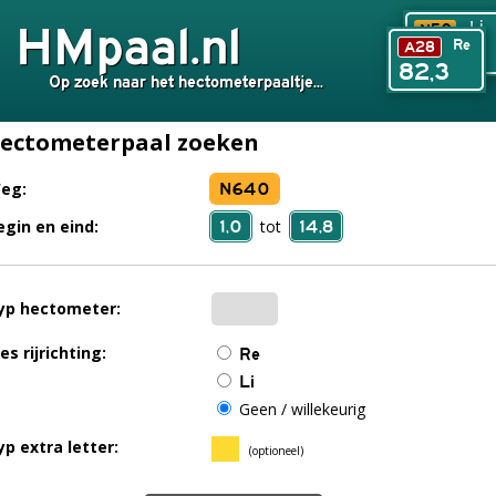
HMpaal.nl
Li
N50
Re
A28
240,6
82,3
Op zoek naar het hectometerpaaltje...
ectometerpaal zoeken
N640
eg:
1,0
14,8
egin en eind:
tot
yp hectometer:
es rijrichting:
Re
Li
Geen / willekeurig
yp extra letter:
(optioneel)