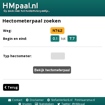
HMpaal.nl
Op zoek naar het hectometerpaaltje...
Hectometerpaal zoeken
N762
Weg:
0,1
7,7
Begin en eind:
tot
Typ hectometer:
Terug
Contact
Disclaimer
StefanVerkerk.nl
PimHaarsma.nl
Vragen
Statistieken
Twitter: @HMpaal