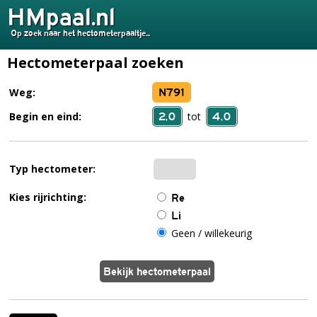
HMpaal.nl
Op zoek naar het hectometerpaaltje...
Hectometerpaal zoeken
N791
Weg:
2,0
4,0
Begin en eind:
tot
Typ hectometer:
Kies rijrichting:
Re
Li
Geen / willekeurig