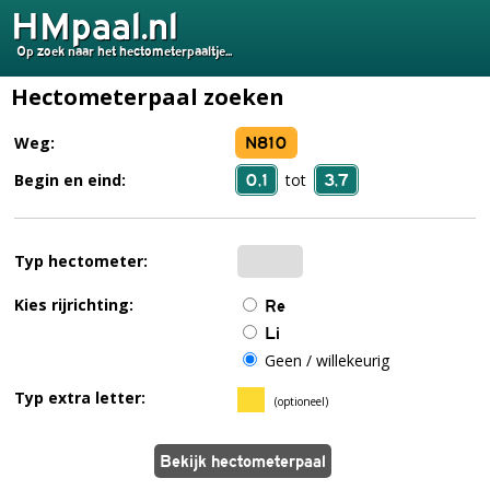
HMpaal.nl
Op zoek naar het hectometerpaaltje...
Hectometerpaal zoeken
N810
Weg:
0,1
3,7
Begin en eind:
tot
Typ hectometer:
Kies rijrichting:
Re
Li
Geen / willekeurig
Typ extra letter:
(optioneel)