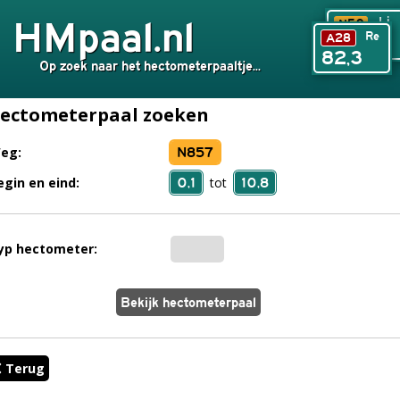
HMpaal.nl
Li
N50
Re
A28
240,6
82,3
Op zoek naar het hectometerpaaltje...
ectometerpaal zoeken
N857
eg:
0,1
10,8
egin en eind:
tot
yp hectometer:
Terug