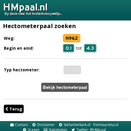
HMpaal.nl
Op zoek naar het hectometerpaaltje...
Hectometerpaal zoeken
N962
Weg:
0,1
4,3
Begin en eind:
tot
Typ hectometer:
Terug
Contact
Disclaimer
StefanVerkerk.nl
PimHaarsma.nl
Vragen
Statistieken
Twitter: @HMpaal