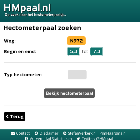
HMpaal.nl
Op zoek naar het hectometerpaaltje...
Hectometerpaal zoeken
N972
Weg:
5,3
7,3
Begin en eind:
tot
Typ hectometer:
Terug
Contact
Disclaimer
StefanVerkerk.nl
PimHaarsma.nl
Vragen
Statistieken
Twitter: @HMpaal