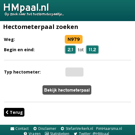
HMpaal.nl
Op zoek naar het hectometerpaaltje...
Hectometerpaal zoeken
N979
Weg:
2,1
11,2
Begin en eind:
tot
Typ hectometer:
Terug
Contact
Disclaimer
StefanVerkerk.nl
PimHaarsma.nl
Vragen
Statistieken
Twitter: @HMpaal